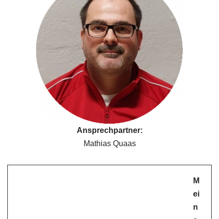
Ansprechpartner:
Mathias Quaas
M
ei
n